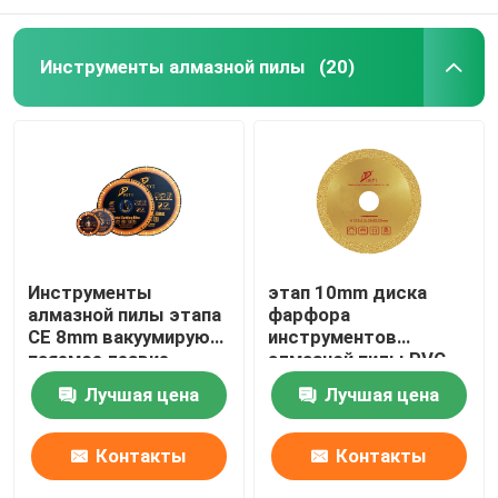
Инструменты алмазной пилы
(20)
Инструменты
этап 10mm диска
алмазной пилы этапа
фарфора
CE 8mm вакуумируют
инструментов
паяемое лезвие
алмазной пилы PVC
алмазной пилы
115mm кафельный
Лучшая цена
Лучшая цена
Masonry
режа
Контакты
Контакты