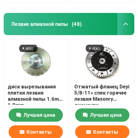
Лезвие алмазной пилы
(48)
диск вырезывания
Отжатый фланец Deyi
плитки лезвия
5/8-11» спек горячее
алмазной пилы 1.6mm
лезвия Masonry
1.8mm
диаманта
гальванизировать
Лучшая цена
Лучшая цена
Контакты
Контакты