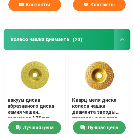
Контакты
Контакты
колесо чашки диаманта
(23)
вакуум диска
Кварц меля диска
абразивного диска
колеса чашки
камня чашки
диаманта звезды
диаманта 125mm
треугольника паял
180mm 230mm паял
Лучшая цена
Лучшая цена