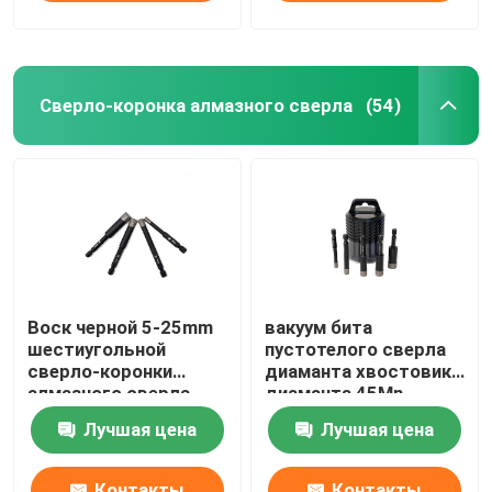
Сверло-коронка алмазного сверла
(54)
Воск черной 5-25mm
вакуум бита
шестиугольной
пустотелого сверла
сверло-коронки
диаманта хвостовика
алмазного сверла
диаманта 45Mn
хвостовика
шестиугольный
Лучшая цена
Лучшая цена
охлаждая паял
установленный паял
Контакты
Контакты