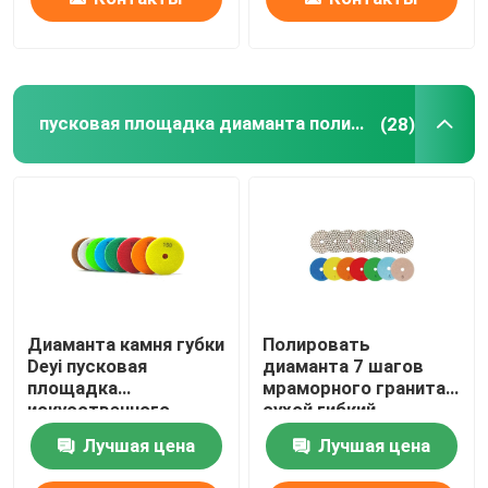
пусковая площадка диаманта полируя
(28)
Диаманта камня губки
Полировать
Deyi пусковая
диаманта 7 шагов
площадка
мраморного гранита
искусственного
сухой гибкий
кафельного полируя
прокладывает 4304
Лучшая цена
Лучшая цена
для точильщика
100mm