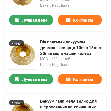
Цена：Negotiable
Бит маршрутизатора диаманта
Лучшая цена
Контакты
Диамант гравируя бит
Dia паяемый вакуумом
Осциллируя лезвие пилы
диаманта кварца 10mm 15mm
20mm меля чашки колеса
75mm
MOQ：100 частей
Инструмент угловой машины
Цена：Negotiable
Буровой наконечник сплава
Лучшая цена
Контакты
Лезвие пилы сплава
Вакуум паял меля валик для
шерохования на точильщик