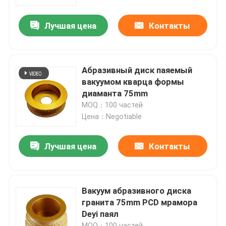
Лучшая цена
Контакты
Продукция
Инструменты алмазной пилы
Абразивный диск паяемый
вакуумом кварца формы
Лезвие алмазной пилы
диаманта 75mm
MOQ：100 частей
Цена：Negotiable
Сверло-коронка алмазного сверла
Лучшая цена
Контакты
Абразивный диск диаманта
пусковая площадка диаманта полируя
Вакуум абразивного диска
гранита 75mm PCD мрамора
Deyi паял
колесо чашки диаманта
MOQ：100 частей