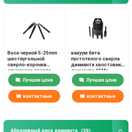
Инструмент угловой машины
Буровой наконечник сплава
Лезвие пилы сплава
Воск черной 5-25mm
вакуум бита
шестиугольной
пустотелого сверла
сверло-коронки
диаманта хвостовика
алмазного сверла
диаманта 45Mn
хвостовика
шестиугольный
Лучшая цена
Лучшая цена
охлаждая паял
установленный паял
контактные
контактные
данные
данные
Абразивный диск диаманта
(39)