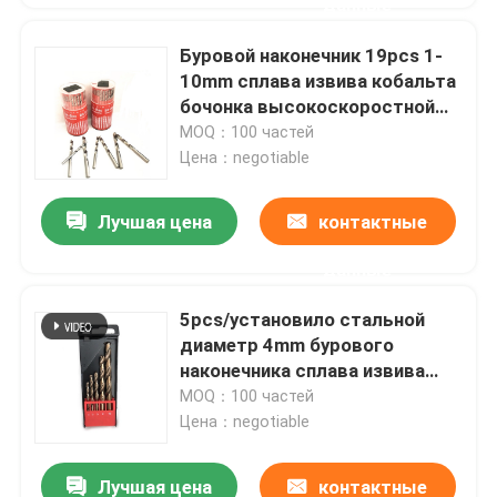
данные
Буровой наконечник 19pcs 1-
10mm сплава извива кобальта
бочонка высокоскоростной
стальной
MOQ：100 частей
Цена：negotiable
Лучшая цена
контактные
данные
5pcs/установило стальной
диаметр 4mm бурового
наконечника сплава извива
5mm 6mm
MOQ：100 частей
Цена：negotiable
Лучшая цена
контактные