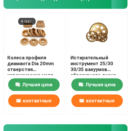
Колеса профиля
Истирательный
диаманта Dia 20mm
инструмент 25/30
отверстия
30/35 вакуумов
керамические меля
абразивного диска
вакуумируют паянный
диаманта утюга паял
Лучшая цена
Лучшая цена
контактные
контактные
данные
данные