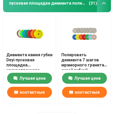
пусковая площадка диаманта полируя
(31)
Диаманта камня губки
Полировать
Deyi пусковая
диаманта 7 шагов
площадка
мраморного гранита
искусственного
сухой гибкий
кафельного полируя
прокладывает 4304
Лучшая цена
Лучшая цена
для точильщика
100mm
контактные
контактные
данные
данные