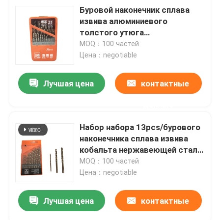
Буровой наконечник сплава
извива алюминиевого
толстого утюга
высокоскоростной стальной
MOQ：100 частей
180 градусов
Цена：negotiable
Лучшая цена
контактные
данные
Набор набора 13pcs/бурового
наконечника сплава извива
кобальта нержавеющей стали
160mm
MOQ：100 частей
Цена：negotiable
Лучшая цена
контактные