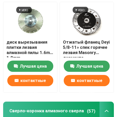
Сверло-коронка алмазного сверла
Абразивный диск диаманта
диск вырезывания
Отжатый фланец Deyi
пусковая площадка диаманта полируя
плитки лезвия
5/8-11» спек горячее
алмазной пилы 1.6mm
лезвия Masonry
1.8mm
диаманта
гальванизировать
колесо чашки диаманта
Лучшая цена
Лучшая цена
Бит маршрутизатора диаманта
контактные
контактные
данные
данные
Диамант гравируя бит
Сверло-коронка алмазного сверла
(57)
Осциллируя лезвие пилы