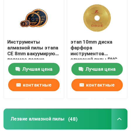
Путешествие фабрики
Проверка качества
Инструменты
этап 10mm диска
алмазной пилы этапа
фарфора
CE 8mm вакуумируют
инструментов
Свяжитесь мы
паяемое лезвие
алмазной пилы PVC
алмазной пилы
115mm кафельный
Лучшая цена
Лучшая цена
Masonry
режа
Новости
контактные
контактные
Случаи
данные
данные
Инструменты алмазной пилы
Лезвие алмазной пилы
(48)
Лезвие алмазной пилы